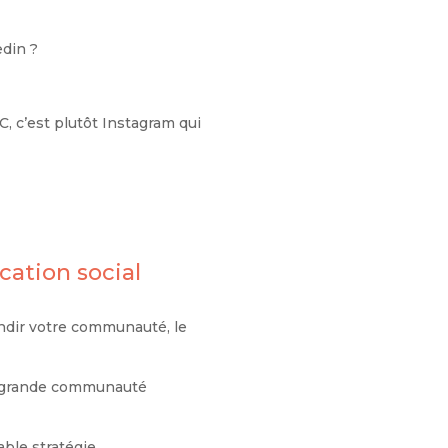
edin ?
2C, c’est plutôt Instagram qui
cation social
andir votre communauté, le
ne grande communauté
able stratégie.