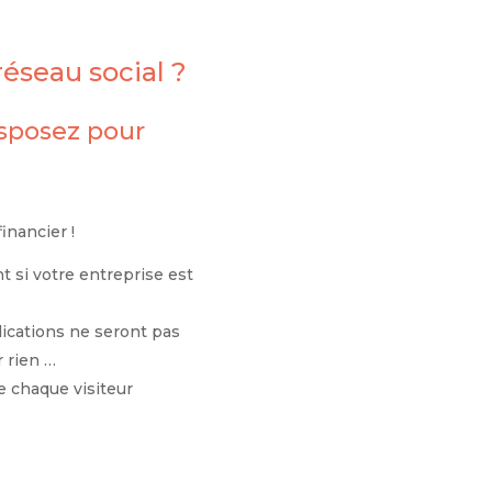
éseau social ?
isposez pour
inancier !
t si votre entreprise est
lications ne seront pas
r rien …
e chaque visiteur